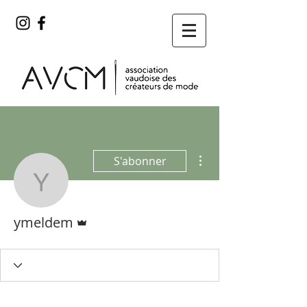
Plus d'actions
S'abonner
ymeldem
Administrateur
ymeldem