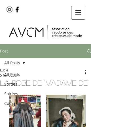
Post
All Posts
Lucie
All Posts
5 févr. 2024
La robe de "madame de"
Sorties
Soirées
Cours